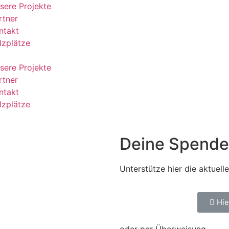
sere Projekte
rtner
ntakt
lzplätze
sere Projekte
rtner
ntakt
lzplätze
Deine Spende 
Unterstütze hier die aktuell
Hie